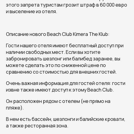
этого запрета туристам грозит штраф в 60 000 евро
и выселение из отеля.
Описание нового Beach Club Kimera The Klub:
Гости нашего отеля имеют бесплатный доступ при
наличии свободных мест. Если вы хотите
забронировать шезлонг или балибед заранее, вы
можете сделать это по сниженной цене по
сравнению со стоимостью для внешних гостей.
Очень важная информация для гостей отеля: гости
извне также имеют доступ к этому Beach Club.
Он расположен рядом с отелем (не прямо на
пляже).
В нем есть бассейн, шезлонги и балийские кровати,
а также ресторанная зона.