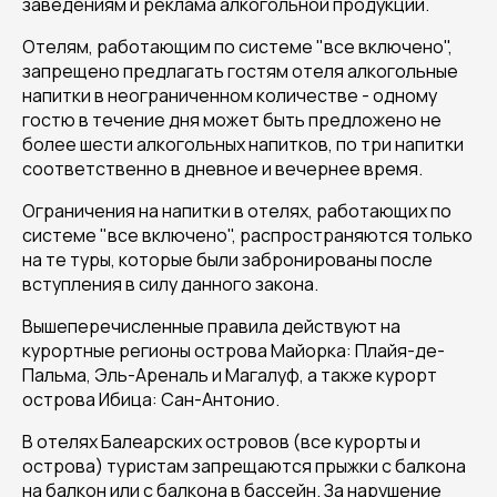
заведениям и реклама алкогольной продукции.
Отелям, работающим по системе "все включено",
запрещено предлагать гостям отеля алкогольные
напитки в неограниченном количестве - одному
гостю в течение дня может быть предложено не
более шести алкогольных напитков, по три напитки
соответственно в дневное и вечернее время.
Ограничения на напитки в отелях, работающих по
системе "все включено", распространяются только
на те туры, которые были забронированы после
вступления в силу данного закона.
Вышеперечисленные правила действуют на
курортные регионы острова Майорка: Плайя-де-
Пальма, Эль-Ареналь и Магалуф, а также курорт
острова Ибица: Сан-Антонио.
В отелях Балеарских островов (все курорты и
острова) туристам запрещаются прыжки с балкона
на балкон или с балкона в бассейн. За нарушение