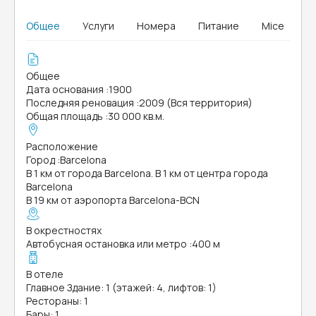
Общее
Услуги
Номера
Питание
Mice
Общее
Дата основания
:
1900
Последняя реновация
:
2009 (Вся территория)
Общая площадь
:
30 000 кв.м.
Расположение
Город
:
Barcelona
В 1 км от города Barcelona. В 1 км от центра города
Barcelona
В 19 км от аэропорта Barcelona-BCN
В окрестностях
Автобусная остановка или метро
:
400 м
В отеле
Главное Здание: 1 (этажей: 4, лифтов: 1)
Рестораны: 1
Бары: 1