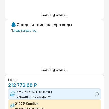
Loading chart...
Средняя температура воды
Погода на весь год
Loading chart...
Цена от
212 772,68 ₽
От
7 387,94 ₽
в месяц
в кредит или в рассрочку
2127₽ Кешбэк
на карту CoralBonus