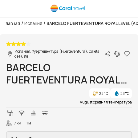
/
/
Главная
Испания
BARCELO FUERTEVENTURA ROYAL LEVEL (AD
1/9
Испания, Фуэртевентура (Fuerteventura), Caleta
de Fuste
BARCELO
FUERTEVENTURA ROYAL
LEVEL (ADULTS ONLY 18+)
25 °C
23 °C
August средняя температура
7 км
1 м