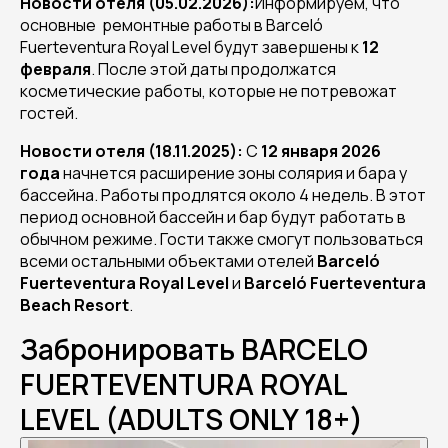
Новости отеля (05.02.2026):
Информируем, что
основные ремонтные работы в Barceló
Fuerteventura Royal Level будут завершены к
12
февраля
. После этой даты продолжатся
косметические работы, которые не потревожат
гостей.
Новости отеля (18.11.2025):
С
12 января 2026
года
начнется расширение зоны солярия и бара у
бассейна. Работы продлятся около 4 недель. В этот
период основной бассейн и бар будут работать в
обычном режиме. Гости также смогут пользоваться
всеми остальными объектами отелей
Barceló
Fuerteventura Royal Level
и
Barceló Fuerteventura
Beach Resort
.
Забронировать BARCELO
FUERTEVENTURA ROYAL
LEVEL (ADULTS ONLY 18+)