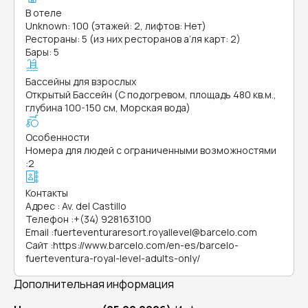
В отеле
Unknown: 100 (этажей: 2, лифтов: Нет)
Рестораны: 5 (из них ресторанов а’ля карт: 2)
Бары: 5
Бассейны для взрослых
Открытый Бассейн (С подогревом, площадь 480 кв.м.,
глубина 100-150 см, Морская вода)
Особенности
Номера для людей с ограниченными возможностями
:
2
Контакты
Адрес
:
Av. del Castillo
Телефон
:
+(34) 928163100
Email
:
fuerteventuraresort.royallevel@barcelo.com
Сайт
:
https://www.barcelo.com/en-es/barcelo-
fuerteventura-royal-level-adults-only/
Дополнительная информация