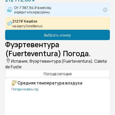
От
7 387,94 ₽
в месяц
в кредит или в рассрочку
2127₽ Кешбэк
на карту CoralBonus
Выбрать номер
Фуэртевентура
(Fuerteventura) Погода.
Испания, Фуэртевентура (Fuerteventura), Caleta
de Fuste
Погода сегодня
Средняя температура воздуха
Погода на весь год