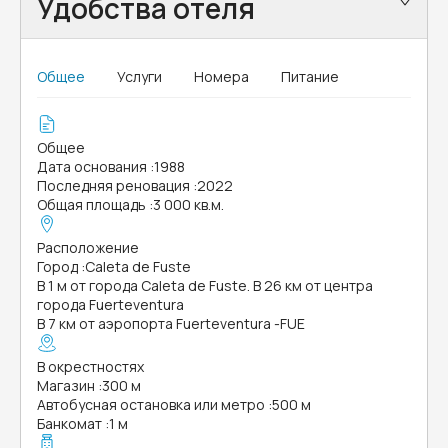
Удобства отеля
Общее
Услуги
Номера
Питание
Общее
Дата основания
:
1988
Последняя реновация
:
2022
Общая площадь
:
3 000 кв.м.
Расположение
Город
:
Caleta de Fuste
В 1 м от города Caleta de Fuste. В 26 км от центра
города Fuerteventura
В 7 км от аэропорта Fuerteventura -FUE
В окрестностях
Магазин
:
300 м
Автобусная остановка или метро
:
500 м
Банкомат
:
1 м