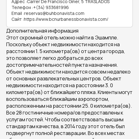
Адрес
:
Carrer De Francisco Giner, 5 TRASLADOS
Телефон
:
+(34) 933681996
Email
:
reservas@buhbonavista.com
Сайт
:
https://www.bcnurbanessbonavista.com/
Дополнительная информация
Этот скромный отель можно найти в Эшампле.
Поскольку объект недвижимости находится на
расстоянии 1. 5 километра(ов) от центра города,
это позволяет легко добраться до всех
достопримечательностей пункта назначения.
Объект недвижимости находится совсем недалеко
от основных развлекательных центров. Объект
недвижимости находится на расстоянии 3. 0
километра(ов) от ближайшего пляжа. Клиенты могут
воспользоваться ближайшим аэропортом,
расположенным на расстоянии 25. 0 километра(ов).
Все 28 гостиничные номера/ов предоставлены к
услугам гостей. Чтобы соответствовать высшим
стандартам качества, в 2014 году этот отель был
подвергнут полной реставрации. Во всех местах