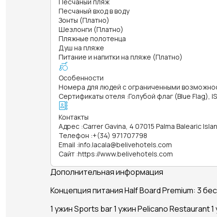
Песчаный пляж
Песчаный вход в воду
Зонты (Платно)
Шезлонги (Платно)
Пляжные полотенца
Душ на пляже
Питание и напитки на пляже (Платно)
Особенности
Номера для людей с ограниченными возможно
Сертификаты отеля
:
Голубой флаг (Blue Flag), I
Контакты
Адрес
:
Carrer Gavina, 4 07015 Palma Balearic Isla
Телефон
:
+(34) 971707798
Email
:
info.lacala@belivehotels.com
Сайт
:
https://www.belivehotels.com
Дополнительная информация
Концепция питания Half Board Premium: 3 б
1 ужин Sports bar 1 ужин Pelicano Restaurant 