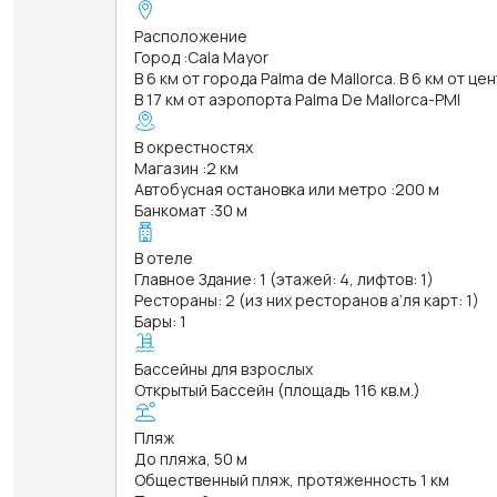
Расположение
Город
:
Cala Mayor
В 6 км от города Palma de Mallorca. В 6 км от це
В 17 км от аэропорта Palma De Mallorca-PMI
В окрестностях
Магазин
:
2 км
Автобусная остановка или метро
:
200 м
Банкомат
:
30 м
В отеле
Главное Здание: 1 (этажей: 4, лифтов: 1)
Рестораны: 2 (из них ресторанов а’ля карт: 1)
Бары: 1
Бассейны для взрослых
Открытый Бассейн (площадь 116 кв.м.)
Пляж
До пляжа, 50 м
Общественный пляж, протяженность 1 км