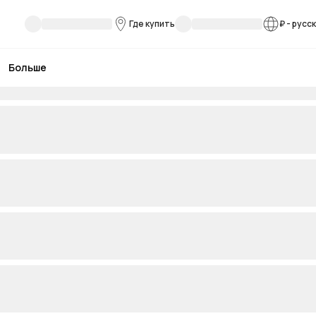
Где купить
₽
-
русс
Больше