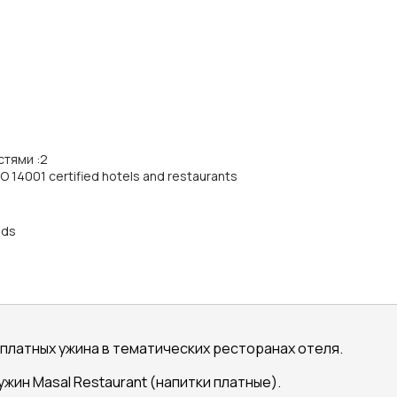
стями
:
2
SO 14001 certified hotels and restaurants
nds
есплатных ужина в тематических ресторанах отеля.
1 ужин Masal Restaurant (напитки платные).