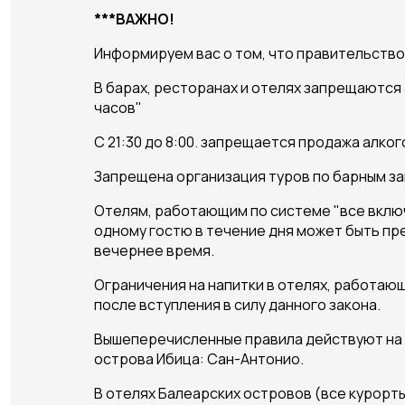
***ВАЖНО!
Информируем вас о том, что правительство
В барах, ресторанах и отелях запрещаются
часов"
С 21:30 до 8:00. запрещается продажа алко
Запрещена организация туров по барным за
Отелям, работающим по системе "все включ
одному гостю в течение дня может быть пр
вечернее время.
Ограничения на напитки в отелях, работаю
после вступления в силу данного закона.
Вышеперечисленные правила действуют на к
острова Ибица: Сан-Антонио.
В отелях Балеарских островов (все курорты