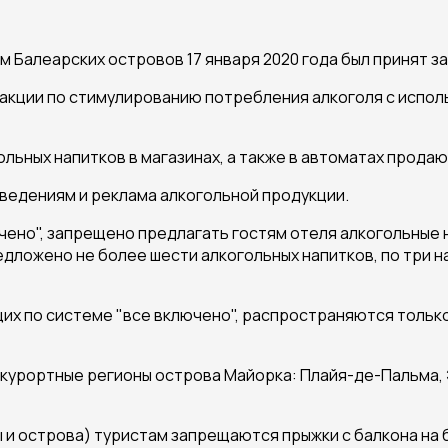
м Балеарских островов 17 января 2020 года был принят 
 акции по стимулированию потребления алкоголя с испол
гольных напитков в магазинах, а также в автоматах прода
ведениям и реклама алкогольной продукции.
ено", запрещено предлагать гостям отеля алкогольные 
едложено не более шести алкогольных напитков, по три н
щих по системе "все включено", распространяются только
урортные регионы острова Майорка: Плайя-де-Пальма, Э
 и острова) туристам запрещаются прыжки с балкона на ба