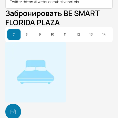
Twitter
:
https://twitter.com/belivehotels
Забронировать BE SMART
FLORIDA PLAZA
7
8
9
10
11
12
13
14