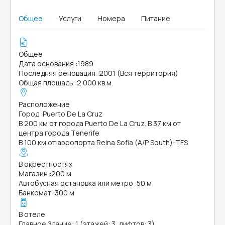
Общее
Услуги
Номера
Питание
Общее
Дата основания
:
1989
Последняя реновация
:
2001 (Вся территория)
Общая площадь
:
2 000 кв.м.
Расположение
Город
:
Puerto De La Cruz
В 200 км от города Puerto De La Cruz. В 37 км от
центра города Tenerife
В 100 км от аэропорта Reina Sofia (A/P South)-TFS
В окрестностях
Магазин
:
200 м
Автобусная остановка или метро
:
50 м
Банкомат
:
300 м
В отеле
Главное Здание: 1 (этажей: 3, лифтов: 3)