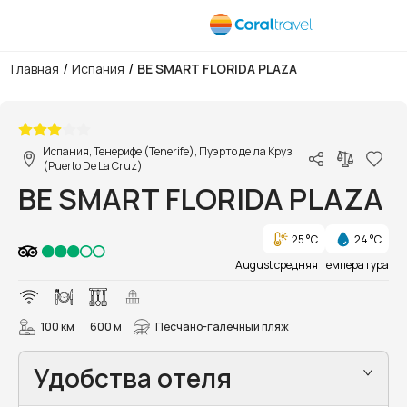
/
/
Главная
Испания
BE SMART FLORIDA PLAZA
1/12
Испания, Тенерифе (Tenerife), Пуэрто де ла Круз
(Puerto De La Cruz)
BE SMART FLORIDA PLAZA
25 °C
24 °C
August средняя температура
100 км
600 м
Песчано-галечный пляж
Удобства отеля