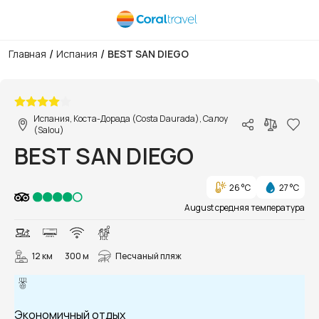
/
/
Главная
Испания
BEST SAN DIEGO
1/24
Испания, Коста-Дорада (Costa Daurada), Салоу
(Salou)
BEST SAN DIEGO
26 °C
27 °C
August средняя температура
12 км
300 м
Песчаный пляж
Экономичный отдых