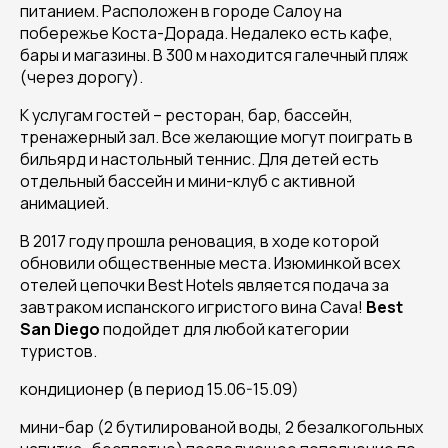
питанием. Расположен в городе Салоу на
побережье Коста-Дорада. Недалеко есть кафе,
бары и магазины. В 300 м находится галечный пляж
(через дорогу).
К услугам гостей – ресторан, бар, бассейн,
тренажерный зал. Все желающие могут поиграть в
бильярд и настольный теннис. Для детей есть
отдельный бассейн и мини-клуб с активной
анимацией.
В 2017 году прошла реновация, в ходе которой
обновили общественные места.
Изюминкой всех
отелей цепочки Best Hotels является подача за
завтраком испанского игристого вина Cava!
Best
San
Diego
подойдет для любой категории
туристов.
кондиционер (в период 15.06-15.09)
мини-бар (2 бутилированой воды, 2 безалкогольных