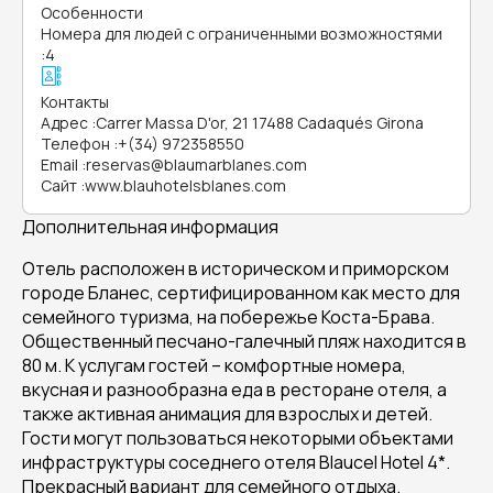
Особенности
Номера для людей с ограниченными возможностями
:
4
Контакты
Адрес
:
Carrer Massa D'or, 21 17488 Cadaqués Girona
Телефон
:
+(34) 972358550
Email
:
reservas@blaumarblanes.com
Сайт
:
www.blauhotelsblanes.com
Дополнительная информация
Отель расположен в историческом и приморском
городе Бланес, сертифицированном как место для
семейного туризма, на побережье Коста-Брава.
Общественный песчано-галечный пляж находится в
80 м. К услугам гостей – комфортные номера,
вкусная и разнообразна еда в ресторане отеля, а
также активная анимация для взрослых и детей.
Гости могут пользоваться некоторыми объектами
инфраструктуры соседнего отеля Blaucel Hotel 4*.
Прекрасный вариант для семейного отдыха.