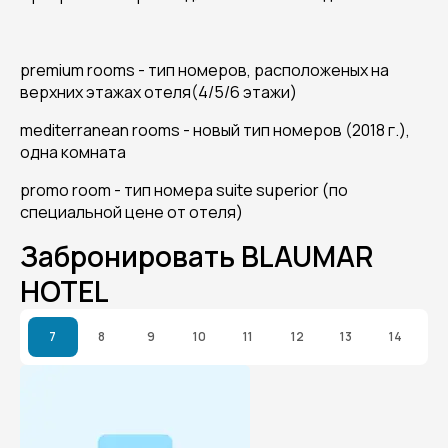
premium rooms - тип номеров, расположеных на
верхних этажах отеля(4/5/6 этажи)
mediterranean rooms - новый тип номеров (2018 г.),
одна комната
promo room - тип номера suite superior (по
специальной цене от отеля)
Забронировать BLAUMAR
HOTEL
7
8
9
10
11
12
13
14