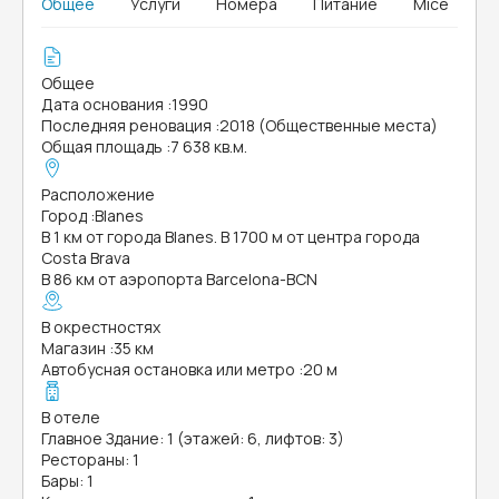
Общее
Услуги
Номера
Питание
Mice
Общее
Дата основания
:
1990
Последняя реновация
:
2018 (Общественные места)
Общая площадь
:
7 638 кв.м.
Расположение
Город
:
Blanes
В 1 км от города Blanes. В 1700 м от центра города
Costa Brava
В 86 км от аэропорта Barcelona-BCN
В окрестностях
Магазин
:
35 км
Автобусная остановка или метро
:
20 м
В отеле
Главное Здание: 1 (этажей: 6, лифтов: 3)
Рестораны: 1
Бары: 1