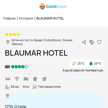
/
/
Главная
Испания
BLAUMAR HOTEL
1/47
Испания, Коста-Брава (Costa Brava), Бланес
(Blanes)
BLAUMAR HOTEL
25 °C
26 °C
August средняя температура
86 км
80 м
Песчаный пляж
СПА-Отели