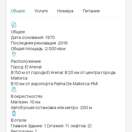
Общее
Услуги
Номера
Питание
Общее
Дата основания
:
1970
Последняя реновация
:
2016
Общая площадь
:
2 000 кв.м.
Расположение
Город
:
El Arenal
В 150 м от города El Arenal. В 20 км от центра города
Mallorca
В 10 км от аэропорта Palma De Mallorca-PMI
В окрестностях
Магазин
:
10 км
Автобусная остановка или метро
:
200 м
В отеле
Главное Здание: 1 (этажей: 11, лифтов: 2)
Рестораны: 1