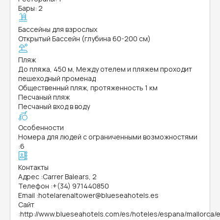
Бары: 2
Бассейны для взрослых
Открытый Бассейн (глубина 60-200 см)
Пляж
До пляжа, 450 м, Между отелем и пляжем проходит
пешеходный променад
Общественный пляж, протяженность 1 км
Песчаный пляж
Песчаный вход в воду
Особенности
Номера для людей с ограниченными возможностями
:
6
Контакты
Адрес
:
Carrer Balears, 2
Телефон
:
+(34) 971440850
Email
:
hotelarenaltower@blueseahotels.es
Сайт
:
http://www.blueseahotels.com/es/hoteles/espana/mallorca/e