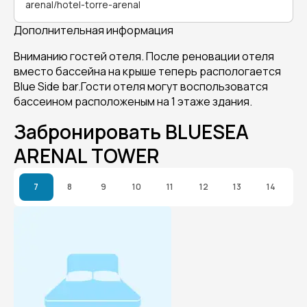
arenal/hotel-torre-arenal
Дополнительная информация
Вниманию гостей отеля. После реновации отеля
вместо бассейна на крыше теперь распологается
Blue Side bar.Гости отеля могут воспользоватся
бассеином расположеным на 1 этаже здания.
Забронировать BLUESEA
ARENAL TOWER
7
8
9
10
11
12
13
14