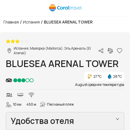
/
/
Главная
Испания
BLUESEA ARENAL TOWER
1/18
Испания, Майорка (Mallorca), Эль Ареналь (El
Arenal)
BLUESEA ARENAL TOWER
27 °C
28 °C
August средняя температура
10 км
450 м
Песчаный пляж
Удобства отеля