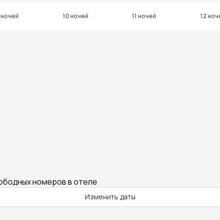
 ночей
10 ночей
11 ночей
12 ноч
вободных номеров в отеле
Изменить даты