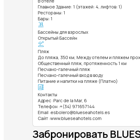
В отеле
Главное Здание: 1 (этажей: 4, лифтов: 1)
Рестораны: 1
Бары: 1
Бассейны для взрослых
Открытый Бассейн
Пляж
До пляжа, 350 км, Между отелем и пляжем пр
Общественный пляж, протяженность 1 км
Песчано-галечный пляж
Песчано-галечный вход в воду
Питание и напитки на пляже (Платно)
Контакты
Адрес
:
Parc de la Mar, 6
Телефон
:
+(34) 971657144
Email
:
esbolero@blueseahotels.es
Сайт
:
www.blueseahotels.com
Забронировать BLUE