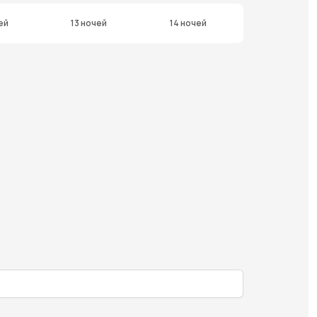
ей
13 ночей
14 ночей