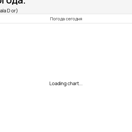
огода.
la D or)
Погода сегодня
Loading chart...