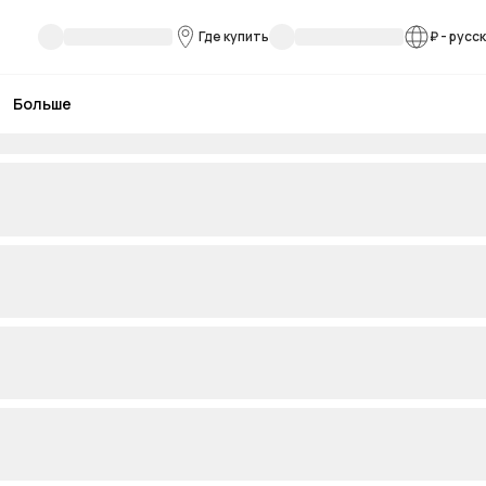
Где купить
₽
-
русс
Больше