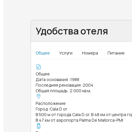
Удобства отеля
Общее
Услуги
Номера
Питание
Общее
Дата основания
:
1988
Последняя реновация
:
2004
Общая площадь
:
2 000 кв.м.
Расположение
Город
:
Cala D or
В 500 м от города Cala D or. В 48 км от центра г
В 47 км от аэропорта Palma De Mallorca-PMI