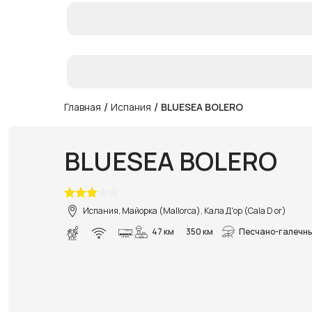
/
/
Главная
Испания
BLUESEA BOLERO
BLUESEA BOLERO
Испания, Майорка (Mallorca), Кала Д'ор (Cala D or)
47 км
350 км
Песчано-галечны