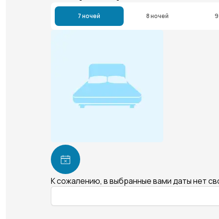
7 ночей
8 ночей
9
К сожалению, в выбранные вами даты нет с