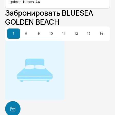
golden-beach-44
Забронировать BLUESEA
GOLDEN BEACH
7
8
9
10
11
12
13
14