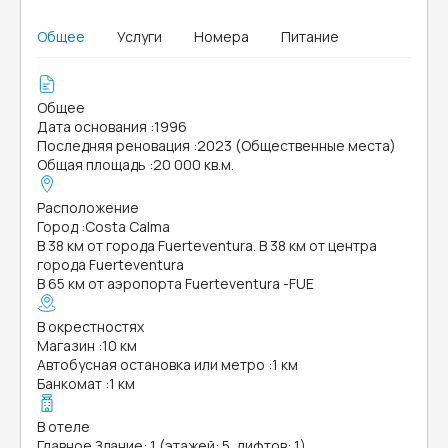
Общее
Услуги
Номера
Питание
Общее
Дата основания
:
1996
Последняя реновация
:
2023 (Общественные места)
Общая площадь
:
20 000 кв.м.
Расположение
Город
:
Costa Calma
В 38 км от города Fuerteventura. В 38 км от центра
города Fuerteventura
В 65 км от аэропорта Fuerteventura -FUE
В окрестностях
Магазин
:
10 км
Автобусная остановка или метро
:
1 км
Банкомат
:
1 км
В отеле
Главное Здание: 1 (этажей: 5, лифтов: 1)