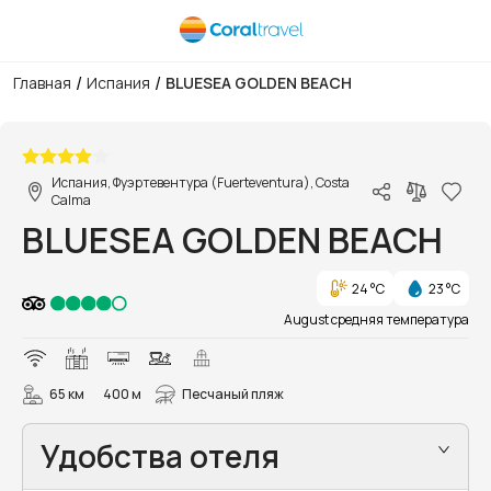
/
/
Главная
Испания
BLUESEA GOLDEN BEACH
1/25
Испания, Фуэртевентура (Fuerteventura), Costa
Calma
BLUESEA GOLDEN BEACH
24 °C
23 °C
August средняя температура
65 км
400 м
Песчаный пляж
Удобства отеля