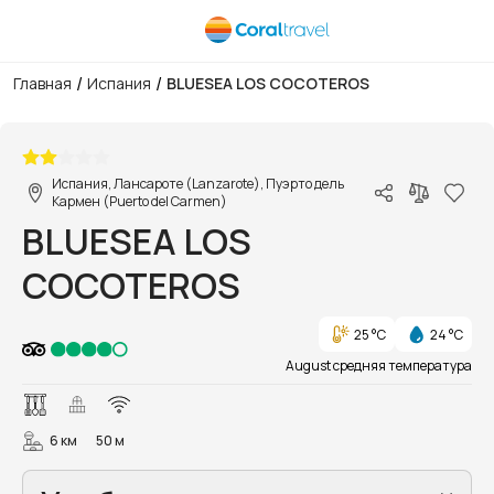
/
/
Главная
Испания
BLUESEA LOS COCOTEROS
1/10
Испания, Лансароте (Lanzarote), Пуэрто дель
Кармен (Puerto del Carmen)
BLUESEA LOS
COCOTEROS
25 °C
24 °C
August средняя температура
6 км
50 м