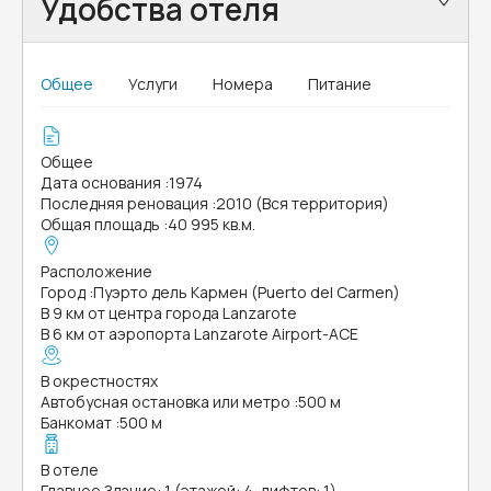
Удобства отеля
Общее
Услуги
Номера
Питание
Общее
Дата основания
:
1974
Последняя реновация
:
2010 (Вся территория)
Общая площадь
:
40 995 кв.м.
Расположение
Город
:
Пуэрто дель Кармен (Puerto del Carmen)
В 9 км от центра города Lanzarote
В 6 км от аэропорта Lanzarote Airport-ACE
В окрестностях
Автобусная остановка или метро
:
500 м
Банкомат
:
500 м
В отеле
Главное Здание: 1 (этажей: 4, лифтов: 1)