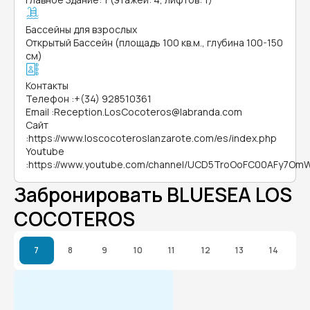
Бассейны для взрослых
Открытый Бассейн (площадь 100 кв.м., глубина 100-150
см)
Контакты
Телефон
:
+(34) 928510361
Email
:
Reception.LosCocoteros@labranda.com
Сайт
:
https://www.loscocoteroslanzarote.com/es/index.php
Youtube
:
https://www.youtube.com/channel/UCD5TroOoFC00AFy7O
Забронировать BLUESEA LOS
COCOTEROS
7
8
9
10
11
12
13
14