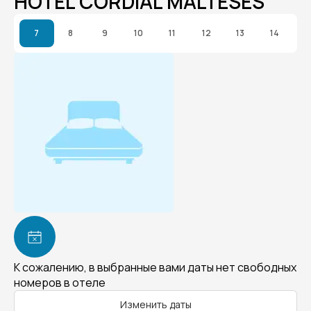
HOTEL CORDIAL MALTESES
7
8
9
10
11
12
13
14
К сожалению, в выбранные вами даты нет свободных
номеров в отеле
Изменить даты