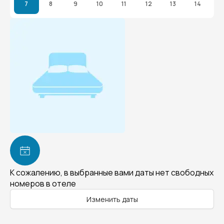
7
8
9
10
11
12
13
14
К сожалению, в выбранные вами даты нет свободных
номеров в отеле
Изменить даты