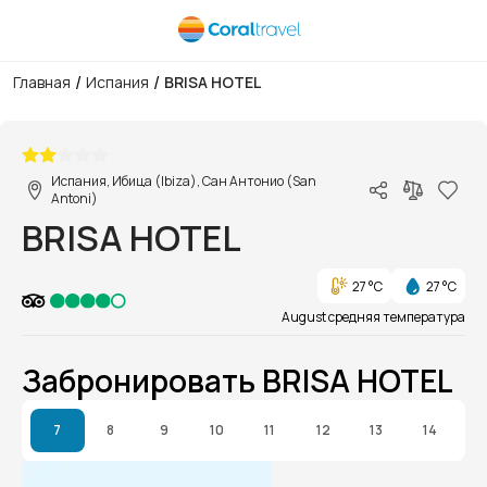
/
/
Главная
Испания
BRISA HOTEL
1/1
Испания, Ибица (Ibiza), Сан Антонио (San
Antoni)
BRISA HOTEL
27 °C
27 °C
August средняя температура
Забронировать BRISA HOTEL
7
8
9
10
11
12
13
14