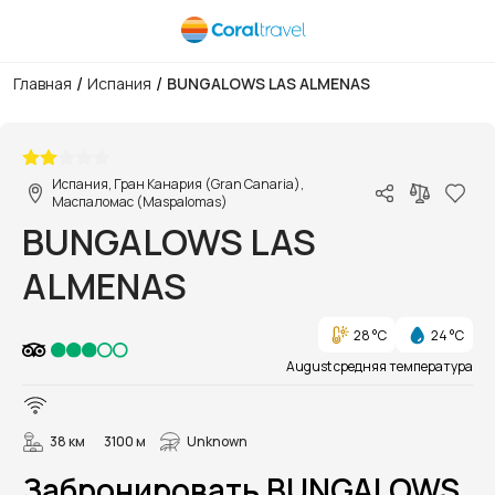
/
/
Главная
Испания
BUNGALOWS LAS ALMENAS
1/13
Испания, Гран Канария (Gran Canaria),
Маспаломас (Maspalomas)
BUNGALOWS LAS
ALMENAS
28 °C
24 °C
August средняя температура
38 км
3100 м
Unknown
Забронировать BUNGALOWS