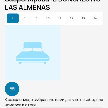
LAS ALMENAS
7
8
9
10
11
12
13
14
К сожалению, в выбранные вами даты нет свободных
номеров в отеле