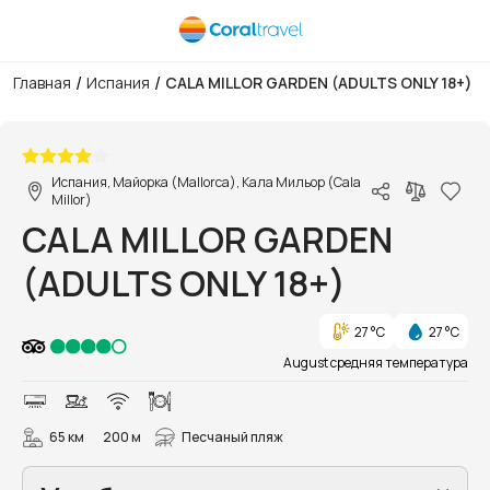
/
/
Главная
Испания
CALA MILLOR GARDEN (ADULTS ONLY 18+)
1/85
Испания, Майорка (Mallorca), Кала Мильор (Cala
Millor)
CALA MILLOR GARDEN
(ADULTS ONLY 18+)
27 °C
27 °C
August средняя температура
65 км
200 м
Песчаный пляж