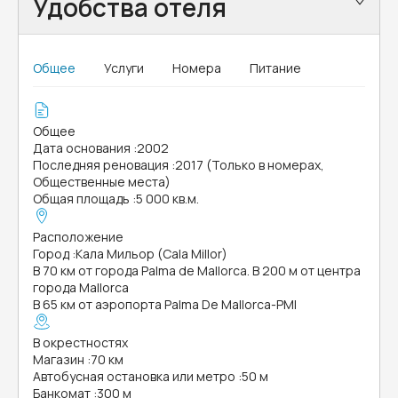
Удобства отеля
Общее
Услуги
Номера
Питание
Общее
Дата основания
:
2002
Последняя реновация
:
2017 (Только в номерах,
Общественные места)
Общая площадь
:
5 000 кв.м.
Расположение
Город
:
Кала Мильор (Cala Millor)
В 70 км от города Palma de Mallorca. В 200 м от центра
города Mallorca
В 65 км от аэропорта Palma De Mallorca-PMI
В окрестностях
Магазин
:
70 км
Автобусная остановка или метро
:
50 м
Банкомат
:
300 м