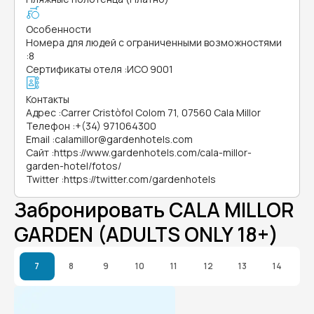
Особенности
Номера для людей с ограниченными возможностями
:
8
Сертификаты отеля
:
ИСО 9001
Контакты
Адрес
:
Carrer Cristòfol Colom 71, 07560 Cala Millor
Телефон
:
+(34) 971064300
Email
:
calamillor@gardenhotels.com
Сайт
:
https://www.gardenhotels.com/cala-millor-
garden-hotel/fotos/
Twitter
:
https://twitter.com/gardenhotels
Забронировать CALA MILLOR
GARDEN (ADULTS ONLY 18+)
7
8
9
10
11
12
13
14