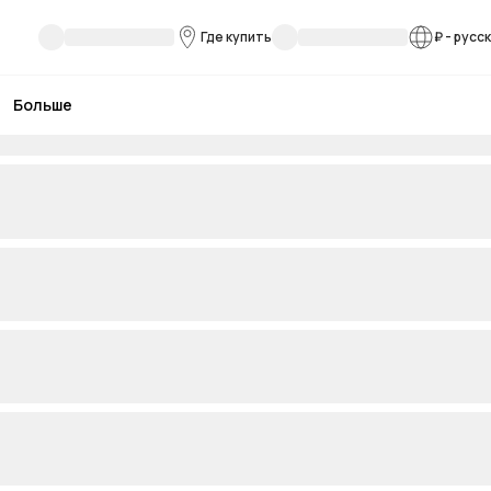
Где купить
₽
-
русс
Больше