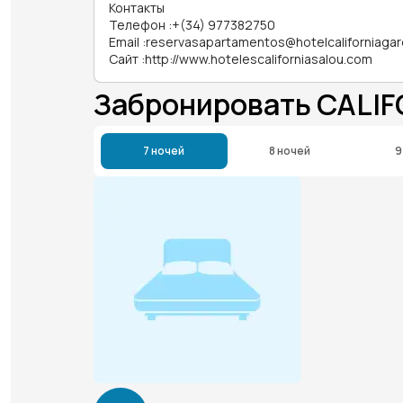
Контакты
Телефон
:
+(34) 977382750
Email
:
reservasapartamentos@hotelcaliforniaga
Сайт
:
http://www.hotelescaliforniasalou.com
Забронировать CALI
7 ночей
8 ночей
9