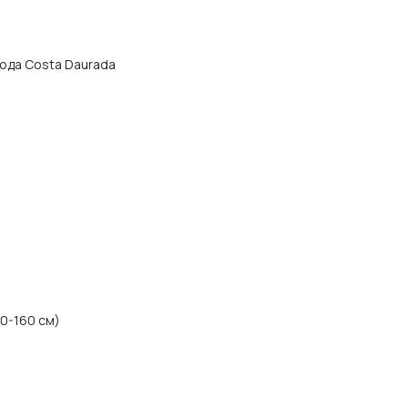
орода Costa Daurada
40-160 см)