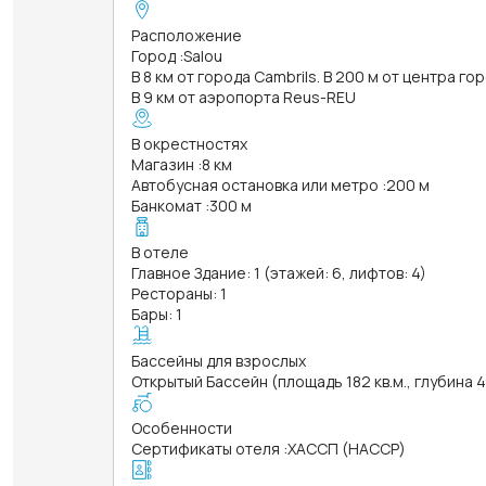
Расположение
Город
:
Salou
В 8 км от города Cambrils. В 200 м от центра г
В 9 км от аэропорта Reus-REU
В окрестностях
Магазин
:
8 км
Автобусная остановка или метро
:
200 м
Банкомат
:
300 м
В отеле
Главное Здание: 1 (этажей: 6, лифтов: 4)
Рестораны: 1
Бары: 1
Бассейны для взрослых
Открытый Бассейн (площадь 182 кв.м., глубина 
Особенности
Сертификаты отеля
:
ХАССП (HACCP)