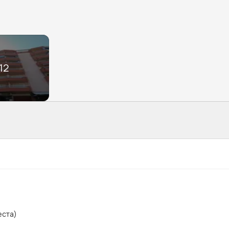
12
еста)