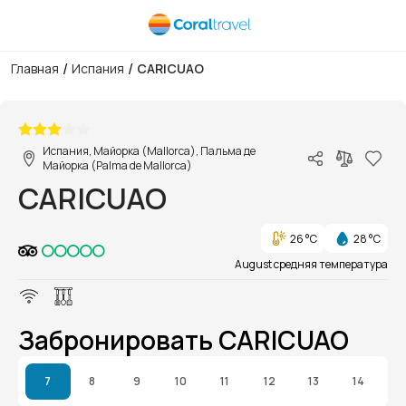
/
/
Главная
Испания
CARICUAO
1/1
Испания, Майорка (Mallorca), Пальма де
Майорка (Palma de Mallorca)
CARICUAO
26 °C
28 °C
August средняя температура
Забронировать CARICUAO
7
8
9
10
11
12
13
14