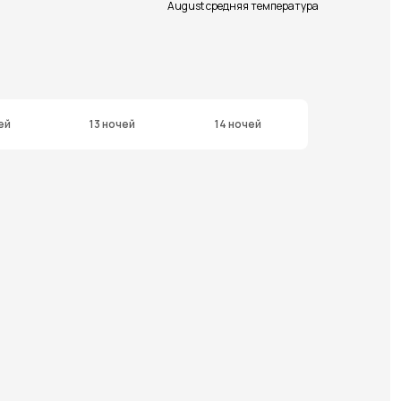
August средняя температура
ей
13 ночей
14 ночей