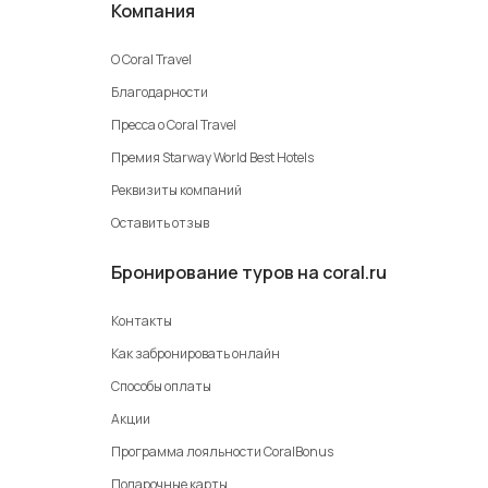
Компания
О Coral Travel
Благодарности
Пресса о Coral Travel
Премия Starway World Best Hotels
Реквизиты компаний
Оставить отзыв
Бронирование туров на coral.ru
Контакты
Как забронировать онлайн
Способы оплаты
Акции
Программа лояльности CoralBonus
Подарочные карты