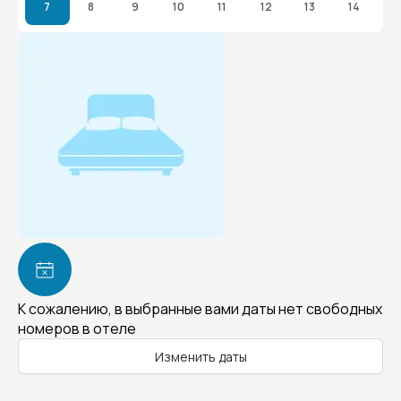
7
8
9
10
11
12
13
14
К сожалению, в выбранные вами даты нет свободных
номеров в отеле
Изменить даты