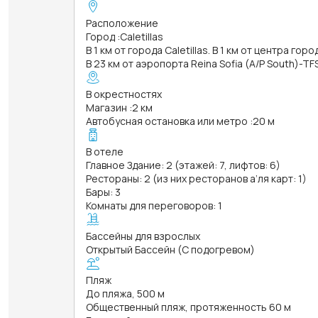
Расположение
Город
:
Caletillas
В 1 км от города Caletillas. В 1 км от центра горо
В 23 км от аэропорта Reina Sofia (A/P South)-TF
В окрестностях
Магазин
:
2 км
Автобусная остановка или метро
:
20 м
В отеле
Главное Здание: 2 (этажей: 7, лифтов: 6)
Рестораны: 2 (из них ресторанов а’ля карт: 1)
Бары: 3
Комнаты для переговоров: 1
Бассейны для взрослых
Открытый Бассейн (С подогревом)
Пляж
До пляжа, 500 м
Общественный пляж, протяженность 60 м