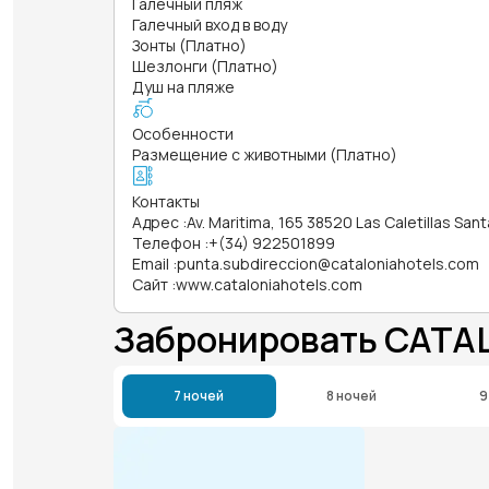
Галечный пляж
Галечный вход в воду
Зонты (Платно)
Шезлонги (Платно)
Душ на пляже
Особенности
Размещение с животными (Платно)
Контакты
Адрес
:
Av. Maritima, 165 38520 Las Caletillas San
Телефон
:
+(34) 922501899
Email
:
punta.subdireccion@cataloniahotels.com
Сайт
:
www.cataloniahotels.com
Забронировать CATAL
7 ночей
8 ночей
9