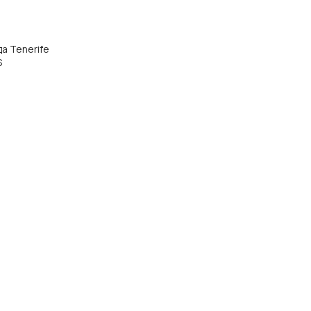
да Tenerife
S