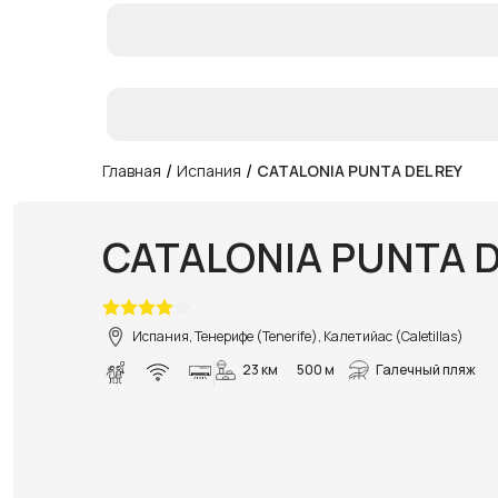
/
/
Главная
Испания
CATALONIA PUNTA DEL REY
CATALONIA PUNTA D
Испания, Тенерифе (Tenerife), Калетийас (Caletillas)
23 км
500 м
Галечный пляж