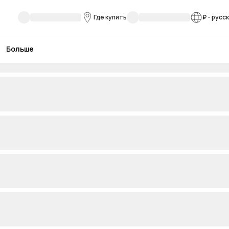
Где купить
₽
-
русс
Больше