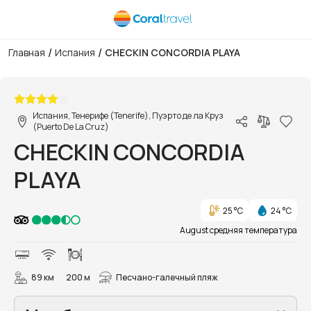
/
/
Главная
Испания
CHECKIN CONCORDIA PLAYA
1/31
Испания, Тенерифе (Tenerife), Пуэрто де ла Круз
(Puerto De La Cruz)
CHECKIN CONCORDIA
PLAYA
25 °C
24 °C
August средняя температура
89 км
200 м
Песчано-галечный пляж