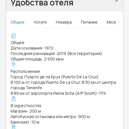
Удобства отеля
Общее
Услуги
Номера
Питание
Mice
Общее
Дата основания
:
1972
Последняя реновация
:
2019 (Вся территория)
Общая площадь
:
2 500 кв.м.
Расположение
Город
:
Пуэрто де ла Круз (Puerto De La Cruz)
В 100 м от города Puerto De La Cruz. В 30 км от центра
города Tenerife
В 89 км от аэропорта Reina Sofia (A/P South)-TFS
В окрестностях
Магазин
:
200 м
Автобусная остановка или метро
:
900 м
Банкомат
:
10 м