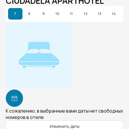
CIUDADELA APARTHOTEL
7
8
9
10
11
12
13
14
К сожалению, в выбранные вами даты нет свободных
номеров в отеле
Изменить даты