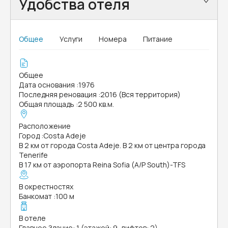
Удобства отеля
Общее
Услуги
Номера
Питание
Общее
Дата основания
:
1976
Последняя реновация
:
2016 (Вся территория)
Общая площадь
:
2 500 кв.м.
Расположение
Город
:
Costa Adeje
В 2 км от города Costa Adeje. В 2 км от центра города
Tenerife
В 17 км от аэропорта Reina Sofia (A/P South)-TFS
В окрестностях
Банкомат
:
100 м
В отеле
Главное Здание: 1 (этажей: 9, лифтов: 2)