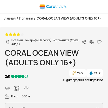
/
/
Главная
Испания
CORAL OCEAN VIEW (ADULTS ONLY 16+)
1/38
Испания, Тенерифе (Tenerife), Коста Адехе (Costa
Adeje)
CORAL OCEAN VIEW
(ADULTS ONLY 16+)
24 °C
24 °C
August средняя температура
17 км
500 м