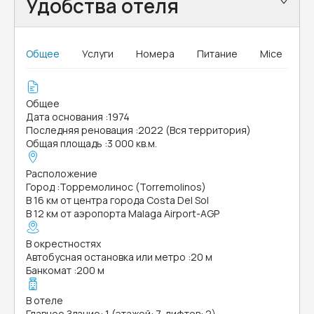
Удобства отеля
Общее
Услуги
Номера
Питание
Mice
Общее
Дата основания
:
1974
Последняя реновация
:
2022 (Вся территория)
Общая площадь
:
3 000 кв.м.
Расположение
Город
:
Торремолинос (Torremolinos)
В 16 км от центра города Costa Del Sol
В 12 км от аэропорта Malaga Airport-AGP
В окрестностях
Автобусная остановка или метро
:
20 м
Банкомат
:
200 м
В отеле
Главное Здание: 1 (этажей: 7, лифтов: 2)