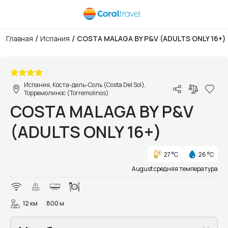
/
/
Главная
Испания
COSTA MALAGA BY P&V (ADULTS ONLY 16+)
1/36
Испания, Коста-дель-Соль (Costa Del Sol),
Торремолинос (Torremolinos)
COSTA MALAGA BY P&V
(ADULTS ONLY 16+)
27 °C
26 °C
August средняя температура
12 км
800 м