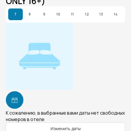
ONLY 16+)
7
8
9
10
11
12
13
14
К сожалению, в выбранные вами даты нет свободных
номеров в отеле
Изменить даты