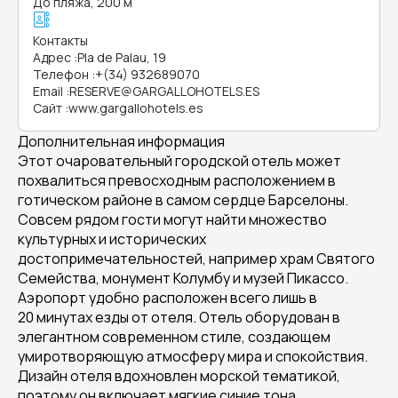
До пляжа, 200 м
Контакты
Адрес
:
Pla de Palau, 19
Телефон
:
+(34) 932689070
Email
:
RESERVE@GARGALLOHOTELS.ES
Сайт
:
www.gargallohotels.es
Дополнительная информация
Этот очаровательный городской отель может
похвалиться превосходным расположением в
готическом районе в самом сердце Барселоны.
Совсем рядом гости могут найти множество
культурных и исторических
достопримечательностей, например храм Святого
Семейства, монумент Колумбу и музей Пикассо.
Аэропорт удобно расположен всего лишь в
20 минутах езды от отеля. Отель оборудован в
элегантном современном стиле, создающем
умиротворяющую атмосферу мира и спокойствия.
Дизайн отеля вдохновлен морской тематикой,
поэтому он включает мягкие синие тона,