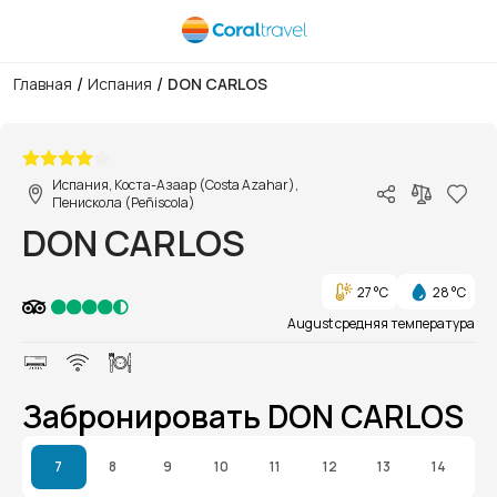
/
/
Главная
Испания
DON CARLOS
1/1
Испания, Коста-Азаар (Costa Azahar),
Пенискола (Peñiscola)
DON CARLOS
27 °C
28 °C
August средняя температура
Забронировать DON CARLOS
7
8
9
10
11
12
13
14