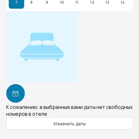
7
8
9
10
11
12
13
14
К сожалению, в выбранные вами даты нет свободных
номеров в отеле
Изменить даты