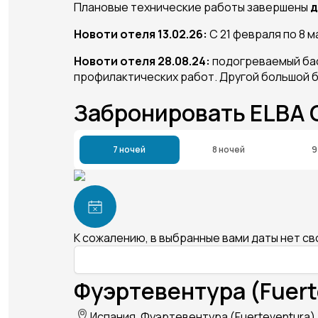
Плановые технические работы завершены
д
Новоти отеля 13.02.26:
С 21 февраля по 8 
Новоти отеля 28.08.24:
подогреваемый басс
профилактических работ. Другой большой 
Забронировать ELBA
7 ночей
8 ночей
9
К сожалению, в выбранные вами даты нет с
Фуэртевентура (Fuert
Испания, Фуэртевентура (Fuerteventura), 