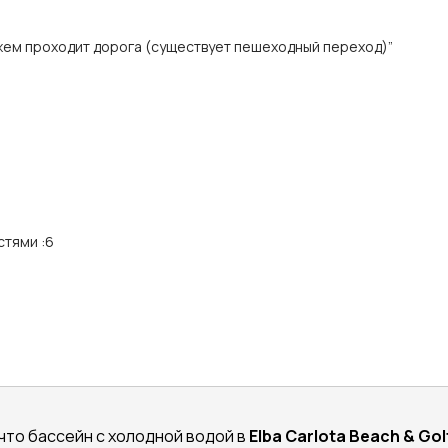
жем проходит дорога (существует пешеходный переход)”
стями
:
6
то бассейн с холодной водой в
Elba Carlota Beach & Gol