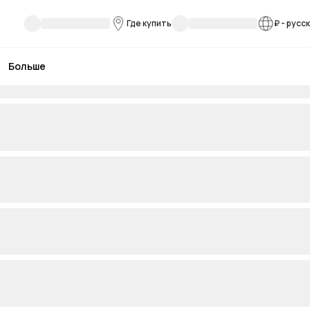
Где купить
₽
-
русс
Больше