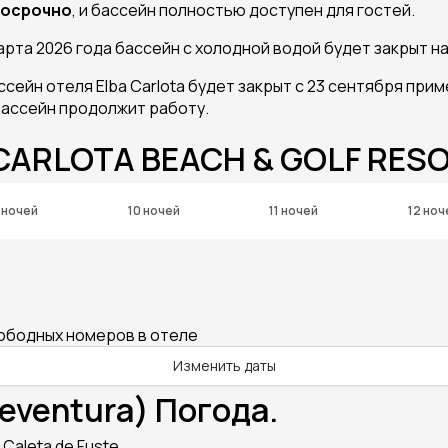
осрочно
, и бассейн полностью доступен для гостей.
марта 2026 года бассейн с холодной водой будет закрыт 
ейн отеля Elba Carlota будет закрыт с 23 сентября прим
бассейн продолжит работу.
 CARLOTA BEACH & GOLF RES
 ночей
10 ночей
11 ночей
12 ноч
вободных номеров в отеле
Изменить даты
eventura) Погода.
Caleta de Fuste