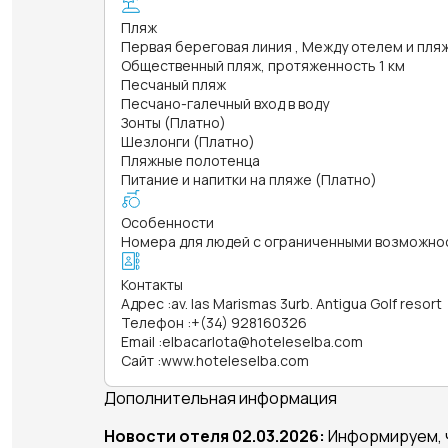
Пляж
Первая береговая линия , Между отелем и пля
Общественный пляж, протяженность 1 км
Песчаный пляж
Песчано-галечный вход в воду
Зонты (Платно)
Шезлонги (Платно)
Пляжные полотенца
Питание и напитки на пляже (Платно)
Особенности
Номера для людей с ограниченными возможно
Контакты
Адрес
:
av. las Marismas 3urb. Antigua Golf resort
Телефон
:
+(34) 928160326
Email
:
elbacarlota@hoteleselba.com
Сайт
:
www.hoteleselba.com
Дополнительная информация
Новости отеля 02.03.2026:
Информируем, ч