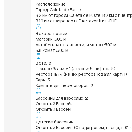
Расположение
Город
:
Caleta de Fuste
В 2 км от города Caleta de Fuste. В 2 км от цен
В 10 км от аэропорта Fuerteventura -FUE
В окрестностях
Магазин
:
500 м
Автобусная остановка или метро
:
500 м
Банкомат
:
500 м
В отеле
Главное Здание: 1 (этажей: 5, лифтов: 5)
Рестораны: 4 (из них ресторанов а’ля карт: 1)
Бары: 3
Комнаты для переговоров: 2
Бассейны для взрослых: 2
Открытый Бассейн
Открытый Бассейн
Детские бассейны
Открытый Бассейн (С подогревом, площадь 81 кв