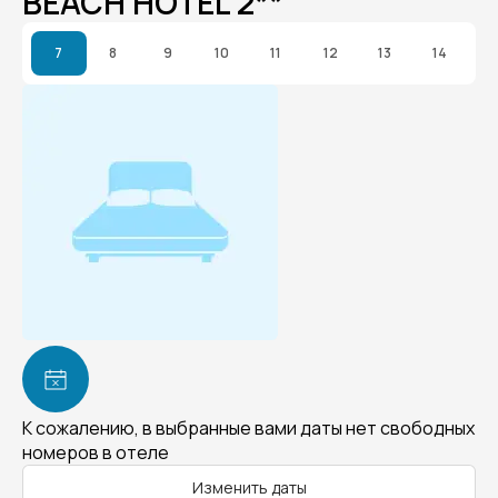
BEACH HOTEL 2**
7
8
9
10
11
12
13
14
К сожалению, в выбранные вами даты нет свободных
номеров в отеле
Изменить даты