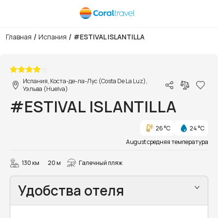
/
/
Главная
Испания
#ESTIVAL ISLANTILLA
1/64
Испания, Коста-де-ла-Лус (Costa De La Luz),
Уэльва (Huelva)
#ESTIVAL ISLANTILLA
26 °C
24 °C
August средняя температура
130 км
20 м
Галечный пляж
Удобства отеля