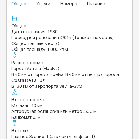
Общее
Услуги
Номера
Питание
Общее
Дата основания
:
1980
Последняя реновация
:
2015 (Только в номерах,
Общественные места)
Общая площадь
:
1 000 кв.м.
Расположение
Город
:
Уэльва (Huelva)
В 46 км от города Huelva. В 46 км от центра города
Costa De La Luz
В 130 км от аэропорта Sevilla-SVQ
В окрестностях
Магазин
:
10 км
Автобусная остановка или метро
:
500 м
Банкомат
:
0 м
В отеле
Главное Здание: 1 (этажей: 4, лифтов: 1)