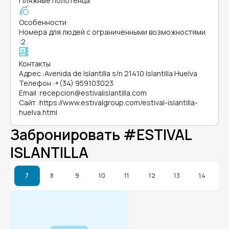
Пляжные полотенца
Особенности
Номера для людей с ограниченными возможностями
:
2
Контакты
Адрес
:
Avenida de Islantilla s/n 21410 Islantilla Huelva
Телефон
:
+(34) 959103023
Email
:
recepcion@estivalislantilla.com
Сайт
:
https://www.estivalgroup.com/estival-islantilla-
huelva.html
Забронировать #ESTIVAL
ISLANTILLA
7
8
9
10
11
12
13
14