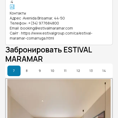
:
4
Контакты
Адрес
:
Avenida Brisamar, 44-50
Телефон
:
+(34) 977684800
Email
:
booking@estivalmaramar.com
Сайт
:
https://www.estivalgroup.com/ca/estival-
maramar-comarruga.html
Забронировать ESTIVAL
MARAMAR
7
8
9
10
11
12
13
14