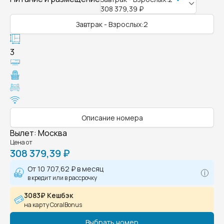
308 379,39 ₽
Завтрак - Взрослых:2
3
Описание номера
Вылет
:
Москва
Цена от
308 379,39 ₽
От
10 707,62 ₽
в месяц
в кредит или в рассрочку
3083₽ Кешбэк
на карту CoralBonus
Выбрать номер