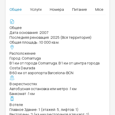
Общее
Услуги
Номера
Питание
Mice
Общее
Дата основания
:
2007
Последняя реновация
:
2025 (Вся территория)
Общая площадь
:
10 000 кв.м.
Расположение
Город
:
Comarruga
В 1 км от города Comarruga. В 1 км от центра города
Costa Daurada
В 60 км от аэропорта Barcelona-BCN
В окрестностях
Автобусная остановка или метро
:
1 км
Банкомат
:
1 км
В отеле
Главное Здание: 1 (этажей: 5, лифтов: 1)
Рестораны: 2 (из них ресторанов а’ля карт: 1)