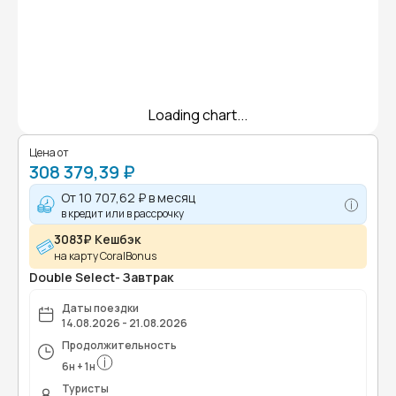
Loading chart...
Цена от
308 379,39 ₽
От
10 707,62 ₽
в месяц
в кредит или в рассрочку
3083₽ Кешбэк
на карту CoralBonus
Double Select- Завтрак
Даты поездки
14.08.2026 - 21.08.2026
Продолжительность
6
н
+
1
н
Туристы