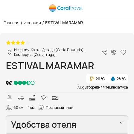
/
/
Главная
Испания
ESTIVAL MARAMAR
1/28
Испания, Коста-Дорада (Costa Daurada),
Комарруга (Comarruga)
ESTIVAL MARAMAR
26 °C
28 °C
August средняя температура
60 км
1 км
Песчаный пляж
Удобства отеля