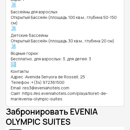
Бассейны для взрослых
Открытый Бассейн (площадь 100 кв.м., глубина 50-150
см)
Детские бассейны
Открытый Бассейн (площадь 30 кв.м., глубина 20 см)
Водные горки
Бесплатно, для взрослых: 3, для детей: 3
Контакты
Адрес
:
Avenida Senyora de Rossell, 25
Телефон
:
+(34) 972361500
Email
:
res3@eveniahotels.com
Сайт
:
https://es.eveniahotels.com/playa/lloret-de-
mar/evenia-olympic-suites
Забронировать EVENIA
OLYMPIC SUITES