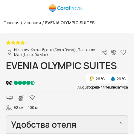
/
/
Главная
Испания
EVENIA OLYMPIC SUITES
1/10
Испания, Коста-Брава (Costa Brava), Ллорет де
Мар (LLoret De Mar)
EVENIA OLYMPIC SUITES
26 °C
26 °C
August средняя температура
92 км
100 м
Удобства отеля