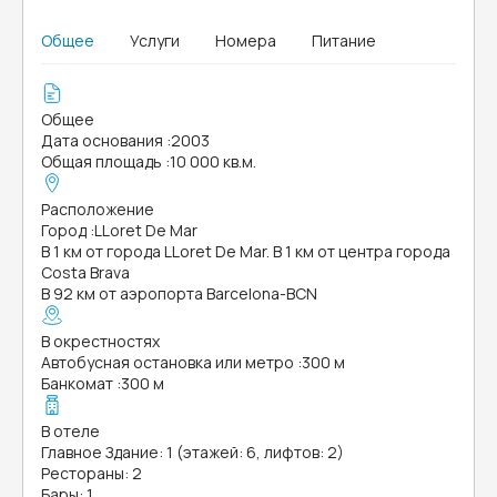
Общее
Услуги
Номера
Питание
Общее
Дата основания
:
2003
Общая площадь
:
10 000 кв.м.
Расположение
Город
:
LLoret De Mar
В 1 км от города LLoret De Mar. В 1 км от центра города
Costa Brava
В 92 км от аэропорта Barcelona-BCN
В окрестностях
Автобусная остановка или метро
:
300 м
Банкомат
:
300 м
В отеле
Главное Здание: 1 (этажей: 6, лифтов: 2)
Рестораны: 2
Бары: 1