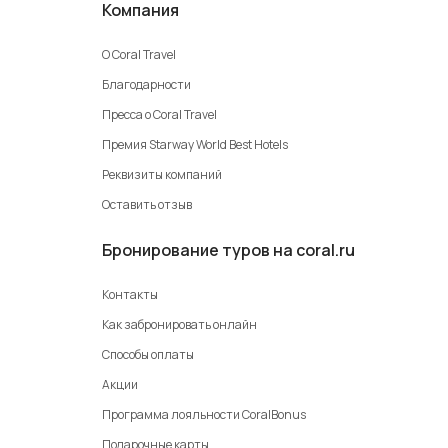
Компания
О Coral Travel
Благодарности
Пресса о Coral Travel
Премия Starway World Best Hotels
Реквизиты компаний
Оставить отзыв
Бронирование туров на coral.ru
Контакты
Как забронировать онлайн
Способы оплаты
Акции
Программа лояльности CoralBonus
Подарочные карты