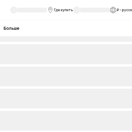
Где купить
₽
-
русс
Больше