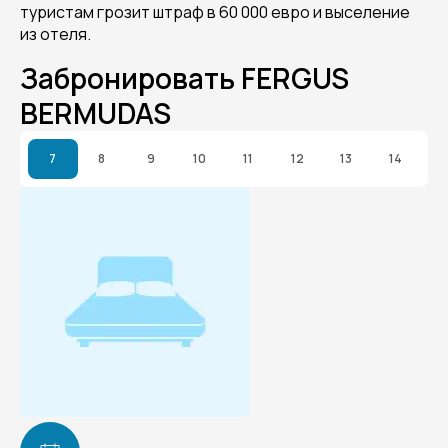
туристам грозит штраф в 60 000 евро и выселение
из отеля.
Забронировать FERGUS
BERMUDAS
7
8
9
10
11
12
13
14