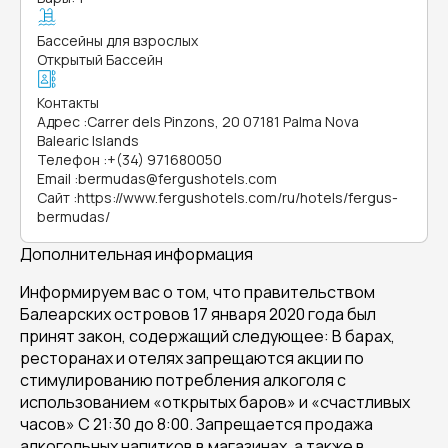
Бассейны для взрослых
Открытый Бассейн
Контакты
Адрес
:
Carrer dels Pinzons, 20 07181 Palma Nova
Balearic Islands
Телефон
:
+(34) 971680050
Email
:
bermudas@fergushotels.com
Сайт
:
https://www.fergushotels.com/ru/hotels/fergus-
bermudas/
Дополнительная информация
Информируем вас о том, что правительством
Балеарских островов 17 января 2020 года был
принят закон, содержащий следующее: В барах,
ресторанах и отелях запрещаются акции по
стимулированию потребления алкоголя с
использованием «открытых баров» и «счастливых
часов» С 21:30 до 8:00. Запрещается продажа
алкогольных напитков в магазинах, а также в