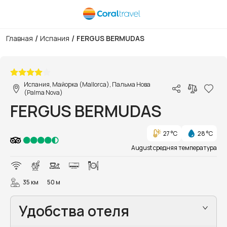
/
/
Главная
Испания
FERGUS BERMUDAS
1/38
Испания, Майорка (Mallorca), Пальма Нова
(Palma Nova)
FERGUS BERMUDAS
27 °C
28 °C
August средняя температура
35 км
50 м
Удобства отеля