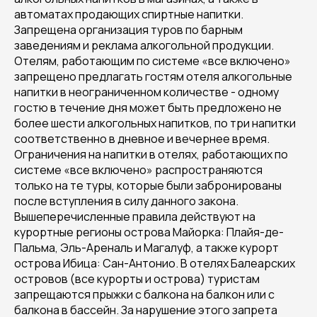
автоматах продающих спиртные напитки.
Запрещена организация туров по барным
заведениям и реклама алкогольной продукции.
Отелям, работающим по системе «все включено»
запрещено предлагать гостям отеля алкогольные
напитки в неограниченном количестве - одному
гостю в течение дня может быть предложено не
более шести алкогольных напитков, по три напитки
соответственно в дневное и вечернее время.
Ограничения на напитки в отелях, работающих по
системе «все включено» распространяются
только на те туры, которые были забронированы
после вступления в силу данного закона.
Вышеперечисленные правила действуют на
курортные регионы острова Майорка: Плайя-де-
Пальма, Эль-Ареналь и Магалуф, а также курорт
острова Ибица: Сан-Антонио. В отелях Балеарских
островов (все курорты и острова) туристам
запрещаются прыжки с балкона на балкон или с
балкона в бассейн. За нарушение этого запрета