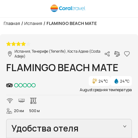
/
/
Главная
Испания
FLAMINGO BEACH MATE
1/10
Испания, Тенерифе (Tenerife), Коста Адехе (Costa
Adeje)
FLAMINGO BEACH MATE
24 °C
24 °C
August средняя температура
20 км
500 м
Удобства отеля