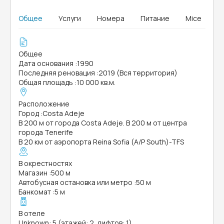
Общее
Услуги
Номера
Питание
Mice
Общее
Дата основания
:
1990
Последняя реновация
:
2019 (Вся территория)
Общая площадь
:
10 000 кв.м.
Расположение
Город
:
Costa Adeje
В 200 м от города Costa Adeje. В 200 м от центра
города Tenerife
В 20 км от аэропорта Reina Sofia (A/P South)-TFS
В окрестностях
Магазин
:
500 м
Автобусная остановка или метро
:
50 м
Банкомат
:
5 м
В отеле
Unknown: 5 (этажей: 2, лифтов: 1)