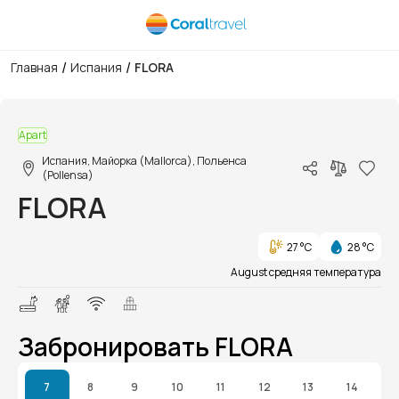
/
/
Главная
Испания
FLORA
1/1
Apart
Испания, Майорка (Mallorca), Польенса
(Pollensa)
FLORA
27 °C
28 °C
August средняя температура
Забронировать FLORA
7
8
9
10
11
12
13
14