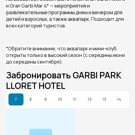
и Gran Garbi Mar 4* —
мероприятия и
развлекательные программы днем и вечером для
детей и взрослых, а также аквапарк.
Подходит для
всех категорий туристов.
*Обратите внимание, что аквапарк и мини-клуб
открыты только в высокий сезон (с середины июня
до середины сентября).
Забронировать GARBI PARK
LLORET HOTEL
7
8
9
10
11
12
13
14