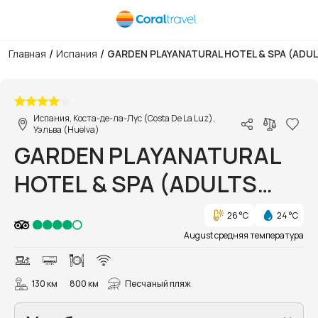
/
/
Главная
Испания
GARDEN PLAYANATURAL HOTEL & SPA (ADUL
1/65
Испания, Коста-де-ла-Лус (Costa De La Luz),
Уэльва (Huelva)
GARDEN PLAYANATURAL
HOTEL & SPA (ADULTS
ONLY 16+)
26 °C
24 °C
August средняя температура
130 км
800 км
Песчаный пляж