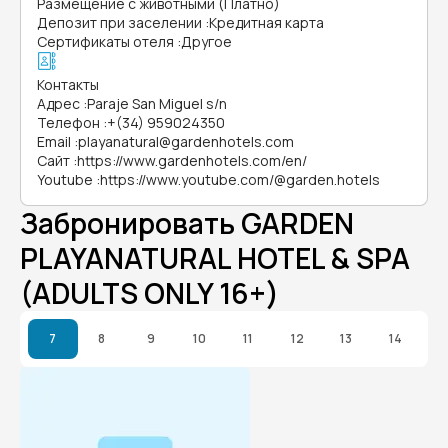
Размещение с животными (Платно)
Депозит при заселении
:
Кредитная карта
Сертификаты отеля
:
Другое
Контакты
Адрес
:
Paraje San Miguel s/n
Телефон
:
+(34) 959024350
Email
:
playanatural@gardenhotels.com
Сайт
:
https://www.gardenhotels.com/en/
Youtube
:
https://www.youtube.com/@garden.hotels
Забронировать GARDEN
PLAYANATURAL HOTEL & SPA
(ADULTS ONLY 16+)
7
8
9
10
11
12
13
14