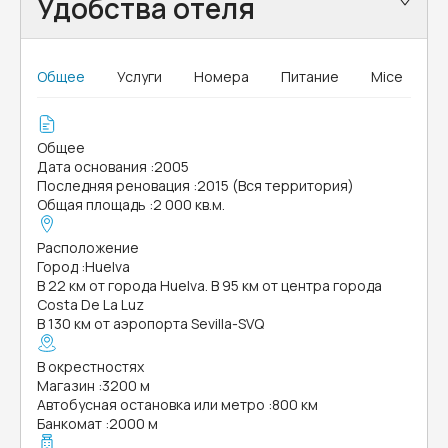
Удобства отеля
Общее
Услуги
Номера
Питание
Mice
Общее
Дата основания
:
2005
Последняя реновация
:
2015 (Вся территория)
Общая площадь
:
2 000 кв.м.
Расположение
Город
:
Huelva
В 22 км от города Huelva. В 95 км от центра города
Costa De La Luz
В 130 км от аэропорта Sevilla-SVQ
В окрестностях
Магазин
:
3200 м
Автобусная остановка или метро
:
800 км
Банкомат
:
2000 м