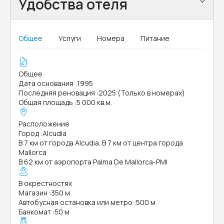
Удобства отеля
Общее
Услуги
Номера
Питание
Общее
Дата основания
:
1995
Последняя реновация
:
2025 (Только в номерах)
Общая площадь
:
5 000 кв.м.
Расположение
Город
:
Alcudia
В 7 км от города Alcudia. В 7 км от центра города
Mallorca
В 62 км от аэропорта Palma De Mallorca-PMI
В окрестностях
Магазин
:
350 м
Автобусная остановка или метро
:
500 м
Банкомат
:
50 м