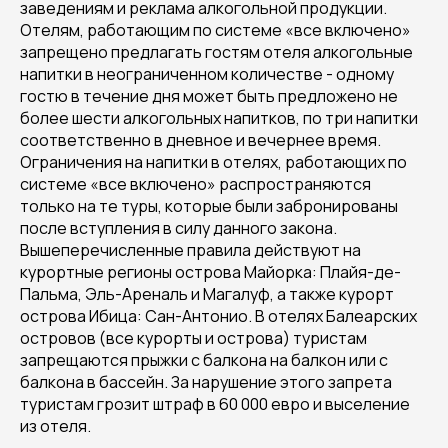
заведениям и реклама алкогольной продукции.
Отелям, работающим по системе «все включено»
запрещено предлагать гостям отеля алкогольные
напитки в неограниченном количестве - одному
гостю в течение дня может быть предложено не
более шести алкогольных напитков, по три напитки
соответственно в дневное и вечернее время.
Ограничения на напитки в отелях, работающих по
системе «все включено» распространяются
только на те туры, которые были забронированы
после вступления в силу данного закона.
Вышеперечисленные правила действуют на
курортные регионы острова Майорка: Плайя-де-
Пальма, Эль-Ареналь и Магалуф, а также курорт
острова Ибица: Сан-Антонио. В отелях Балеарских
островов (все курорты и острова) туристам
запрещаются прыжки с балкона на балкон или с
балкона в бассейн. За нарушение этого запрета
туристам грозит штраф в 60 000 евро и выселение
из отеля.