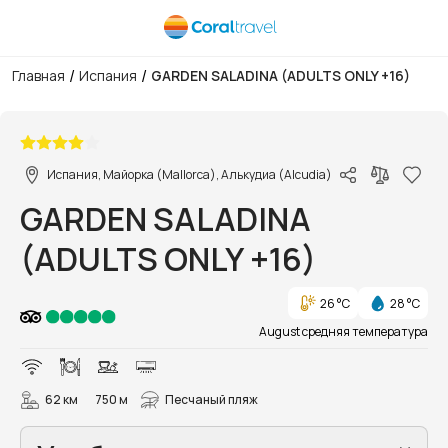
/
/
Главная
Испания
GARDEN SALADINA (ADULTS ONLY +16)
1/108
Испания, Майорка (Mallorca), Алькудиа (Alcudia)
GARDEN SALADINA
(ADULTS ONLY +16)
26 °C
28 °C
August средняя температура
62 км
750 м
Песчаный пляж