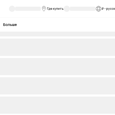
Где купить
₽
-
русс
Больше