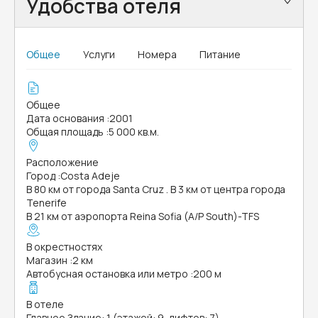
Удобства отеля
Общее
Услуги
Номера
Питание
Общее
Дата основания
:
2001
Общая площадь
:
5 000 кв.м.
Расположение
Город
:
Costa Adeje
В 80 км от города Santa Cruz . В 3 км от центра города
Tenerife
В 21 км от аэропорта Reina Sofia (A/P South)-TFS
В окрестностях
Магазин
:
2 км
Автобусная остановка или метро
:
200 м
В отеле
Главное Здание: 1 (этажей: 9, лифтов: 7)