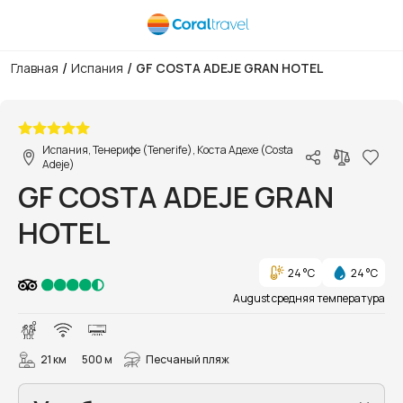
/
/
Главная
Испания
GF COSTA ADEJE GRAN HOTEL
1/103
Испания, Тенерифе (Tenerife), Коста Адехе (Costa
Adeje)
GF COSTA ADEJE GRAN
HOTEL
24 °C
24 °C
August средняя температура
21 км
500 м
Песчаный пляж