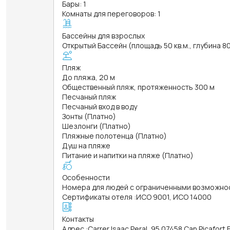
Бары: 1
Комнаты для переговоров: 1
Бассейны для взрослых
Открытый Бассейн (площадь 50 кв.м., глубина 8
Пляж
До пляжа, 20 м
Общественный пляж, протяженность 300 м
Песчаный пляж
Песчаный вход в воду
Зонты (Платно)
Шезлонги (Платно)
Пляжные полотенца (Платно)
Душ на пляже
Питание и напитки на пляже (Платно)
Особенности
Номера для людей с ограниченными возможно
Сертификаты отеля
:
ИСО 9001, ИСО 14000
Контакты
Адрес
:
Carrer Isaac Peral, 95 07458 Can Picafort B