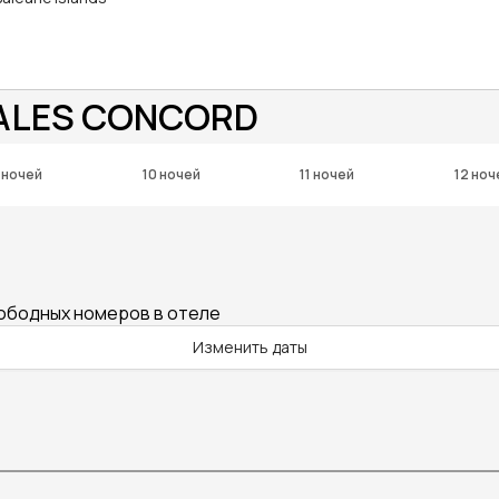
BALES CONCORD
 ночей
10 ночей
11 ночей
12 ноч
вободных номеров в отеле
Изменить даты