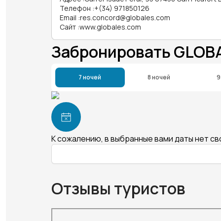
Телефон
:
+(34) 971850126
Email
:
res.concord@globales.com
Сайт
:
www.globales.com
Забронировать GLO
7 ночей
8 ночей
9
К сожалению, в выбранные вами даты нет с
Отзывы туристов