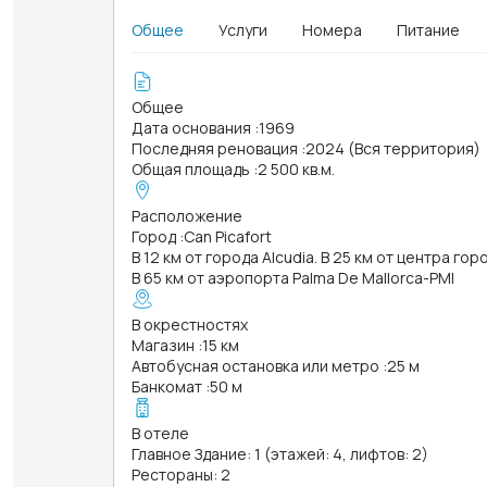
Общее
Услуги
Номера
Питание
Общее
Дата основания
:
1969
Последняя реновация
:
2024 (Вся территория)
Общая площадь
:
2 500 кв.м.
Расположение
Город
:
Can Picafort
В 12 км от города Alcudia. В 25 км от центра гор
В 65 км от аэропорта Palma De Mallorca-PMI
В окрестностях
Магазин
:
15 км
Автобусная остановка или метро
:
25 м
Банкомат
:
50 м
В отеле
Главное Здание: 1 (этажей: 4, лифтов: 2)
Рестораны: 2