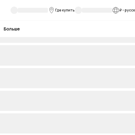
Где купить
₽
-
русс
Больше