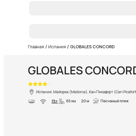
/
/
Главная
Испания
GLOBALES CONCORD
GLOBALES CONCOR
Испания, Майорка (Mallorca), Кан Пикафорт (Can Picafor
65 км
20 м
Песчаный пляж