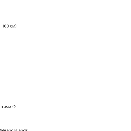
0-180 см)
стями
:
2
alearic Islands