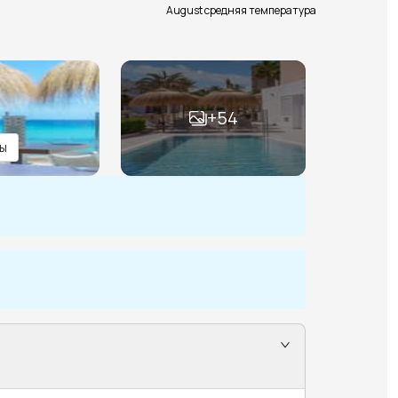
August средняя температура
+
54
ы