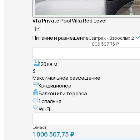
Vfa Private Pool Villa Red Level
Питание и размещение
Завтрак - Взрослых:2
1 006 507,75 ₽
120 кв.м.
3
Максимальное размещение
Кондиционер
Балкон или терраса
1 спальня
Wi-Fi
Цена от
1 006 507,75 ₽