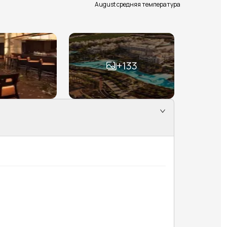
August средняя температура
+
133