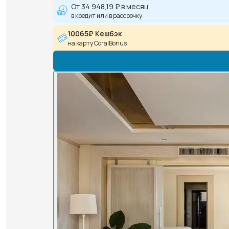
От
34 948,19 ₽
в месяц
в кредит или в рассрочку
10065₽ Кешбэк
на карту CoralBonus