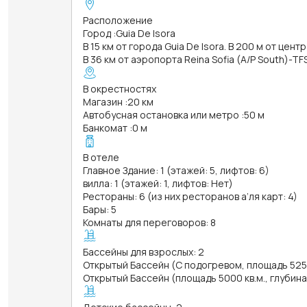
Расположение
Город
:
Guia De Isora
В 15 км от города Guia De Isora. В 200 м от цент
В 36 км от аэропорта Reina Sofia (A/P South)-TF
В окрестностях
Магазин
:
20 км
Автобусная остановка или метро
:
50 м
Банкомат
:
0 м
В отеле
Главное Здание: 1 (этажей: 5, лифтов: 6)
вилла: 1 (этажей: 1, лифтов: Нет)
Рестораны: 6 (из них ресторанов а’ля карт: 4)
Бары: 5
Комнаты для переговоров: 8
Бассейны для взрослых: 2
Открытый Бассейн (С подогревом, площадь 525 к
Открытый Бассейн (площадь 5000 кв.м., глубина