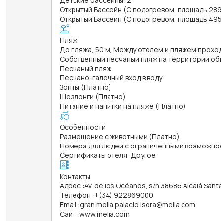
Детские бассейны: 2
Открытый Бассейн (С подогревом, площадь 289 к
Открытый Бассейн (С подогревом, площадь 495 к
Пляж
До пляжа, 50 м, Между отелем и пляжем прох
Собственный песчаный пляж на территории об
Песчаный пляж
Песчано-галечный вход в воду
Зонты (Платно)
Шезлонги (Платно)
Питание и напитки на пляже (Платно)
Особенности
Размещение с животными (Платно)
Номера для людей с ограниченными возможно
Сертификаты отеля
:
Другое
Контакты
Адрес
:
Av. de los Océanos, s/n 38686 Alcalá Sant
Телефон
:
+(34) 922869000
Email
:
gran.melia.palacio.isora@melia.com
Сайт
:
www.melia.com