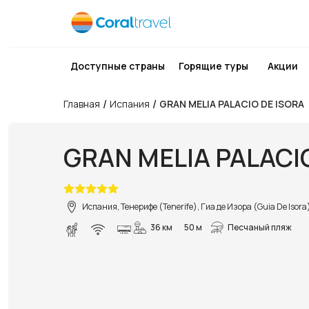
Доступные страны
Горящие туры
Акции
/
/
Главная
Испания
GRAN MELIA PALACIO DE ISORA
GRAN MELIA PALACI
Испания, Тенерифе (Tenerife), Гиа де Изора (Guia De Isora
36 км
50 м
Песчаный пляж