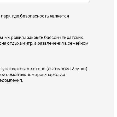
й парк, где безопасность является
ям, мы решили закрыть бассейн пиратских
на отдыха и игр, а развлечения в семейном
лату за парковку в отеле (автомобиль\сутки).
остей семейных номеров-парковка
ведомления.