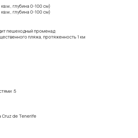
в.м., глубина 0-100 см)
в.м., глубина 0-100 см)
одит пешеходный променад
щественного пляжа, протяженность 1 км
стями
:
5
a Cruz de Tenerife