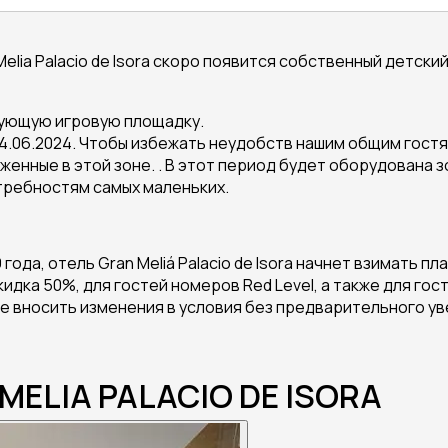
Melia Palacio de Isora скоро появится собственный детски
твующую игровую площадку.
14.06.2024. Чтобы избежать неудобств нашим общим гост
енные в этой зоне. . В этот период будет оборудована зо
требностям самых маленьких.
 года, отель Gran Meliá Palacio de Isora начнет взимать п
кидка 50%, для гостей номеров Red Level, а также для г
е вносить изменения в условия без предварительного у
MELIA PALACIO DE ISORA