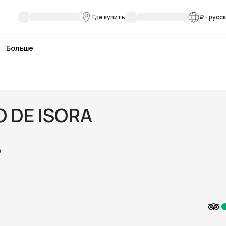
Где купить
₽
-
русс
Больше
O DE ISORA
)