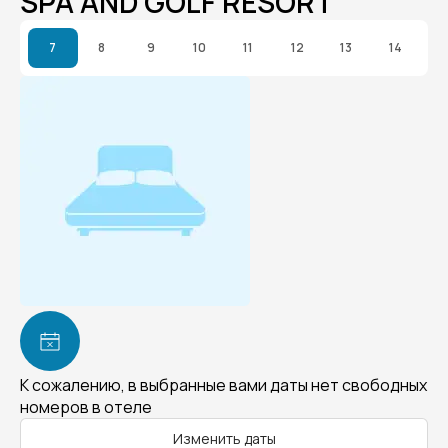
SPA AND GOLF RESORT
7
8
9
10
11
12
13
14
К сожалению, в выбранные вами даты нет свободных
номеров в отеле
Изменить даты