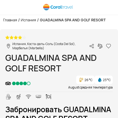
/
/
Главная
Испания
GUADALMINA SPA AND GOLF RESORT
1/1
Испания, Коста-дель-Соль (Costa Del Sol),
Марбелья (Marbella)
GUADALMINA SPA AND
GOLF RESORT
26 °C
23 °C
August средняя температура
Забронировать GUADALMINA