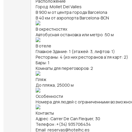
Расположение
Город
:
Mollet Del Valles
В 900 м от центра города Barcelona
В 40 км от аэропорта Barcelona-BCN
В окрестностях
Автобусная остановка или метро
:
50 м
В отеле
Главное Здание: 1 (этажей: 3, лифтов: 1)
Рестораны: 4 (из них ресторанов а’ля карт: 2)
Бары: 1
Комнаты для переговоров: 2
Пляж
До пляжа, 25000 м
Особенности
Номера для людей с ограниченными возможно
Контакты
Адрес
:
Carrer De Can Flequer, 30
Телефон
:
+(34) 935706434
Email
:
reservas@hotelhc.es