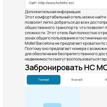
Сайт
:
http://www.hotelhc.es/
Дополнительная информация
Этот комфортабельный отель можно найти 
позволит легко добраться до всех достопр
общественного транспорта, что позволит по
сложности. Этот отель был полностью отрест
зонах общего пользования и гостиничных но
Mollet Barcelona не предлагает кроватки п
Поэтому оно предлагает номера с возможн
для обеспечения беспрепятственного досту
недвижимости смогут воспользоваться гар
Забронировать HC M
7 ночей
8 ночей
9