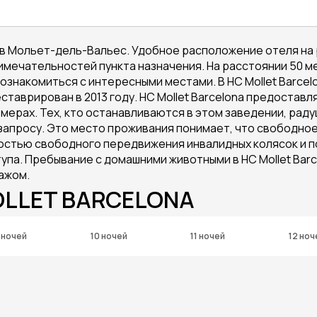
в Мольет-дель-Вальес. Удобное расположение отеля на 
имечательностей пункта назначения. На расстоянии 50 м
знакомиться с интересными местами. В HC Mollet Barcel
аврирован в 2013 году. HC Mollet Barcelona предоставляе
мерах. Тех, кто останавливаются в этом заведении, рад
о запросу. Это место проживания понимает, что свободно
остью свободного передвижения инвалидных колясок и
па. Пребывание с домашними животными в HC Mollet Barc
ажом.
OLLET BARCELONA
 ночей
10 ночей
11 ночей
12 ноч