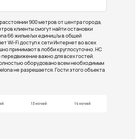
расстоянии 900 метров от центра города,
етров клиенты смогут найти остановки
ona 66 жилые/ых единиц/ы в общей
т Wi-Fi доступ к сети Интернет во всех
ушно принимают в лобби круглосуточно. HC
е передвижение важно для всех гостей.
 полностью оборудовано всем необходимым
elona не разрешается. Гости этого объекта
ей
13 ночей
14 ночей