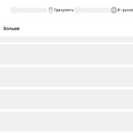
Где купить
₽
-
русс
Больше