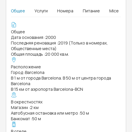
Общее
Услуги
Номера
Питание
Mice
Общее
Дата основания
:
2000
Последняя реновация
:
2019 (Только в номерах,
Общественные места)
Общая площадь
:
20 000 кв.м.
Расположение
Город
:
Barcelona
В 1 м от города Barcelona. В 50 м от центра города
Barcelona
В 15 км от аэропорта Barcelona-BCN
В окрестностях
Магазин
:
2 км
Автобусная остановка или метро
:
50 м
Банкомат
:
50 м
В отеле