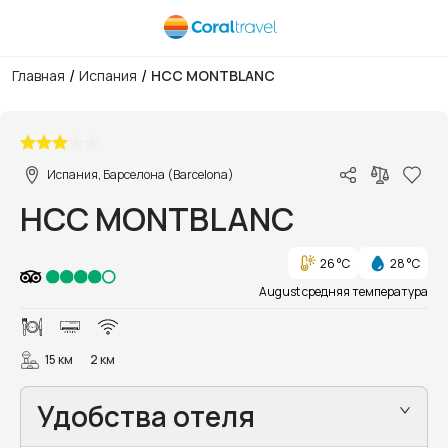
/
/
Главная
Испания
HCC MONTBLANC
1/1
Испания, Барселона (Barcelona)
HCC MONTBLANC
26 °C
28 °C
August средняя температура
15 км
2 км
Удобства отеля