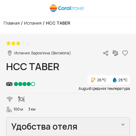
/
/
Главная
Испания
HCC TABER
1/30
Испания, Барселона (Barcelona)
HCC TABER
26 °C
28 °C
August средняя температура
100 м
3 км
Удобства отеля