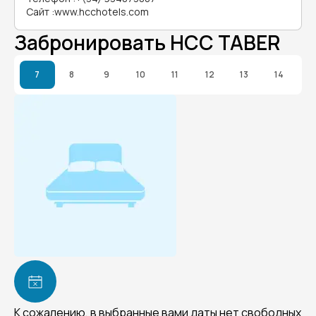
Сайт
:
www.hcchotels.com
Забронировать HCC TABER
7
8
9
10
11
12
13
14
К сожалению, в выбранные вами даты нет свободных