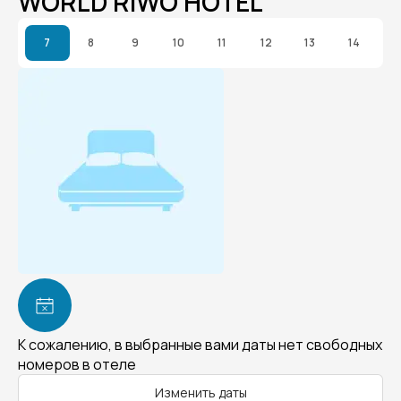
WORLD RIWO HOTEL
7
8
9
10
11
12
13
14
К сожалению, в выбранные вами даты нет свободных
номеров в отеле
Изменить даты